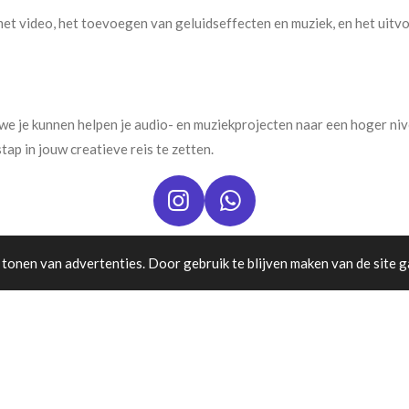
met video, het toevoegen van geluidseffecten en muziek, en het uit
 je kunnen helpen je audio- en muziekprojecten naar een hoger nivea
ap in jouw creatieve reis te zetten.
I
W
n
h
s
a
tonen van advertenties. Door gebruik te blijven maken van de site g
t
t
a
s
Broekhuijsen AV-Techniek - Bezoekadres: Nijverheidsstraat 5, 6987 EN G
g
A
r
p
a
p
m