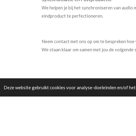
We helpen je bij het synchroniseren van audio 
eindproduct te perfectioneren.
Neem contact met ons op om te bespreken hoe we
We staan klaar om samen met jou de volgende st
Deze website gebruikt cookies voor analyse-doeleinden en/of het 
© 2026 Loudlabs Studio - Loudlabs Studio Krijn 
09209596