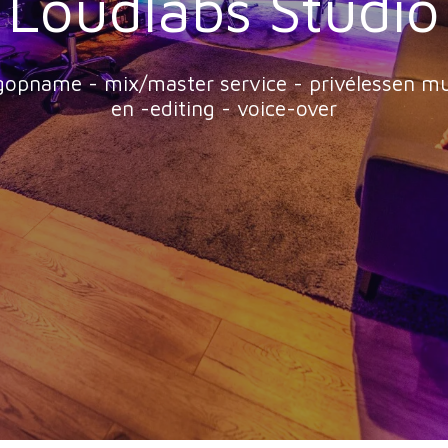
Loudlabs Studi
gopname - mix/master service - privélessen m
en -editing - voice-over