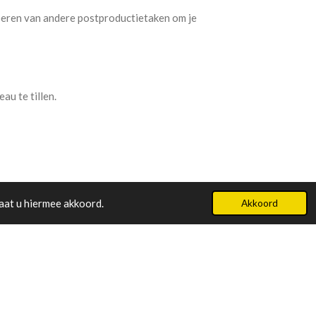
voeren van andere postproductietaken om je
u te tillen.
aat u hiermee akkoord.
Akkoord
iesbeek - Telefoonnummer 06 28 62 73 29 - Kvk