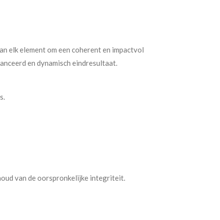
van elk element om een coherent en impactvol
lanceerd en dynamisch eindresultaat.
s.
ud van de oorspronkelijke integriteit.