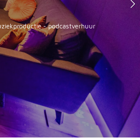
o
uziekproductie - podcastverhuur